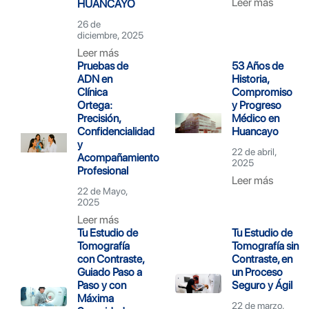
Leer más
HUANCAYO
26 de
diciembre, 2025
Leer más
Pruebas de
53 Años de
ADN en
Historia,
Clínica
Compromiso
Ortega:
y Progreso
Precisión,
Médico en
Confidencialidad
Huancayo
y
22 de abril,
Acompañamiento
2025
Profesional
Leer más
22 de Mayo,
2025
Leer más
Tu Estudio de
Tu Estudio de
Tomografía
Tomografía sin
con Contraste,
Contraste, en
Guiado Paso a
un Proceso
Paso y con
Seguro y Ágil
Máxima
22 de marzo,