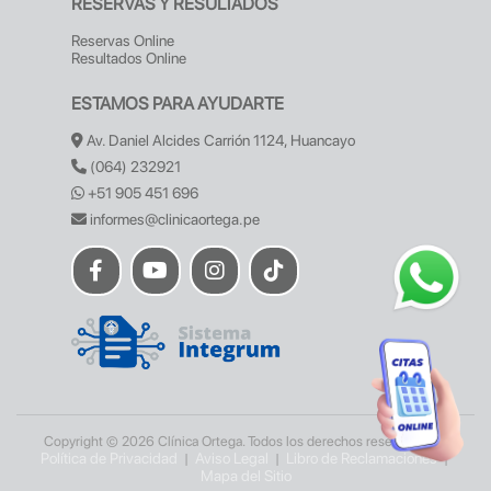
RESERVAS Y RESULTADOS
Reservas Online
Resultados Online
ESTAMOS PARA AYUDARTE
Av. Daniel Alcides Carrión 1124, Huancayo
(064) 232921
+51 905 451 696
informes@clinicaortega.pe
Copyright © 2026 Clínica Ortega. Todos los derechos reservados. |
Política de Privacidad
Aviso Legal
Libro de Reclamaciones
|
|
|
Mapa del Sitio