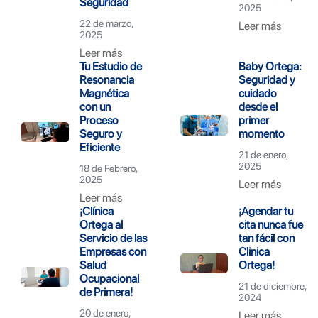
Seguridad
2025
22 de marzo,
Leer más
2025
Leer más
Tu Estudio de
Baby Ortega:
Resonancia
Seguridad y
Magnética
cuidado
con un
desde el
Proceso
primer
Seguro y
momento
Eficiente
21 de enero,
2025
18 de Febrero,
2025
Leer más
Leer más
¡Clínica
¡Agendar tu
Ortega al
cita nunca fue
Servicio de las
tan fácil con
Empresas con
Clinica
Salud
Ortega!
Ocupacional
21 de diciembre,
de Primera!
2024
20 de enero,
Leer más