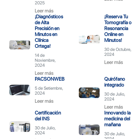
2025
Leer más
¡Diagnósticos
¡Reserva Tu
de Alta
Tomografía o
Precisión en
Resonancia
Minutos en
Online en
Clínica
Minutos!
Ortega!
30 de Octubre,
2024
14 de
Noviembre,
Leer más
2024
Leer más
PACSONWEB
Quirófano
integrado
5 de Setiembre,
2024
30 de Julio,
2024
Leer más
Leer más
Certificación
Innovando la
del INS
medicina del
mañana
30 de Julio,
2024
30 de Julio,
2024