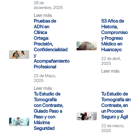
26 de
diciembre, 2025
Leer más
Pruebas de
53 Años de
ADN en
Historia,
Clínica
Compromiso
Ortega:
y Progreso
Precisión,
Médico en
Confidencialidad
Huancayo
y
22 de abril,
Acompañamiento
2025
Profesional
Leer más
22 de Mayo,
2025
Leer más
Tu Estudio de
Tu Estudio de
Tomografía
Tomografía sin
con Contraste,
Contraste, en
Guiado Paso a
un Proceso
Paso y con
Seguro y Ágil
Máxima
22 de marzo,
Seguridad
2025