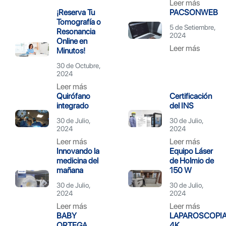
Leer más
¡Reserva Tu
PACSONWEB
Tomografía o
5 de Setiembre,
Resonancia
2024
Online en
Leer más
Minutos!
30 de Octubre,
2024
Leer más
Quirófano
Certificación
integrado
del INS
30 de Julio,
30 de Julio,
2024
2024
Leer más
Leer más
Innovando la
Equipo Láser
medicina del
de Holmio de
mañana
150 W
30 de Julio,
30 de Julio,
2024
2024
Leer más
Leer más
BABY
LAPAROSCOPI
ORTEGA
4K