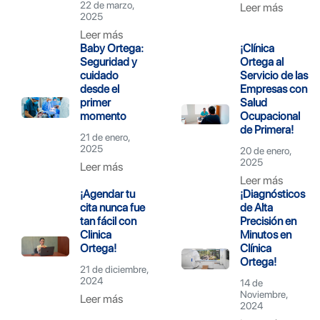
22 de marzo,
Leer más
2025
Leer más
Baby Ortega:
¡Clínica
Seguridad y
Ortega al
cuidado
Servicio de las
desde el
Empresas con
primer
Salud
momento
Ocupacional
de Primera!
21 de enero,
2025
20 de enero,
2025
Leer más
Leer más
¡Agendar tu
¡Diagnósticos
cita nunca fue
de Alta
tan fácil con
Precisión en
Clinica
Minutos en
Ortega!
Clínica
Ortega!
21 de diciembre,
2024
14 de
Noviembre,
Leer más
2024