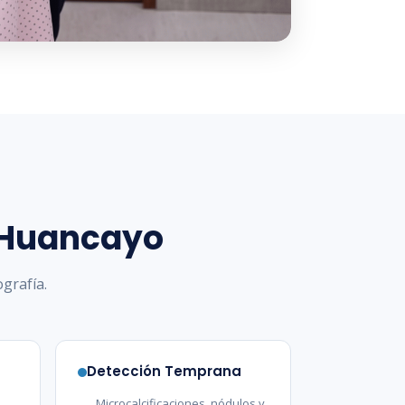
 Huancayo
grafía.
Detección Temprana
Microcalcificaciones, nódulos y