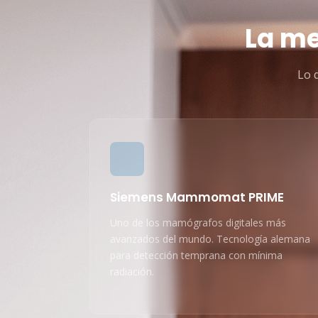
La m
Lo 
Siemens Mammomat PRIME
Uno de los mamógrafos digitales más
avanzados del mundo. Tecnología alemana
para detección temprana con mínima
radiación.