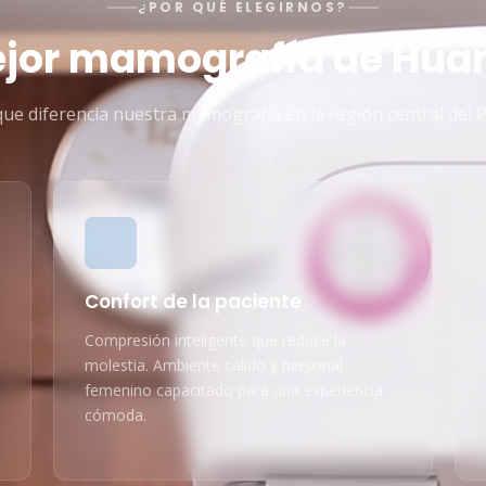
¿POR QUÉ ELEGIRNOS?
ejor mamografía de Hua
que diferencia nuestra mamografía en la región central del P
Confort de la paciente
Compresión inteligente que reduce la
molestia. Ambiente cálido y personal
femenino capacitado para una experiencia
cómoda.