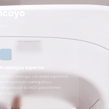
ncayo
erú.
Radiólogos expertos
Médicos radiólogos con amplia experiencia
en interpretación mamográfica y
categorización BI-RADS para informes
precisos.