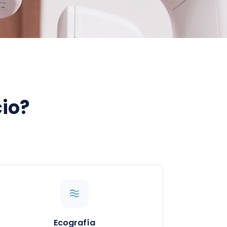
cio?
Ecografía