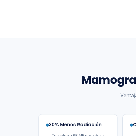
Mamograf
Ventaj
30% Menos Radiación
C
Tecnología PRIME para dosis