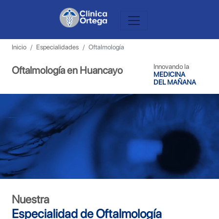
Inicio
Especialidades
Oftalmología
Innovando la
Oftalmología en Huancayo
MEDICINA
DEL MAÑANA
Nuestra
Especialidad de Oftalmología