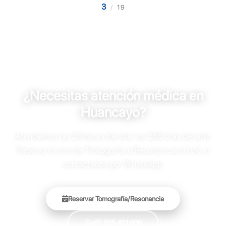
3
/
19
¿Necesitas atención médica en
Huancayo?
Atendemos las 24 horas del día, los 365 días del año.
Reserva tu cita de Tomografía o Resonancia online, o
contáctanos por WhatsApp.
Reservar Tomografía/Resonancia
+51 905 451 696