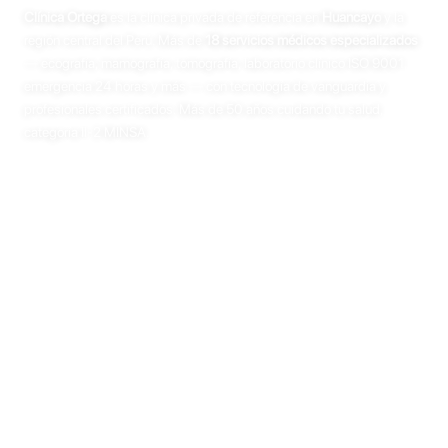
Clínica Ortega
es la clínica privada de referencia en
Huancayo
y la
región central del Perú. Más de
18 servicios médicos especializados
— ecografía, mamografía, tomografía, laboratorio clínico ISO 9001,
emergencia 24 horas y más — con tecnología de vanguardia y
profesionales certificados. Más de 50 años cuidando tu salud,
categoría II-2 MINSA.
Consultar por WhatsApp