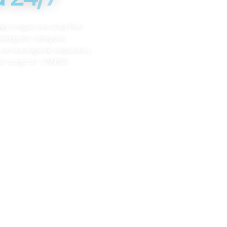
yo
y la región central del Perú.
amografía, tomografía,
con tecnología de vanguardia y
d, categoría II-2 MINSA.
cia magnética