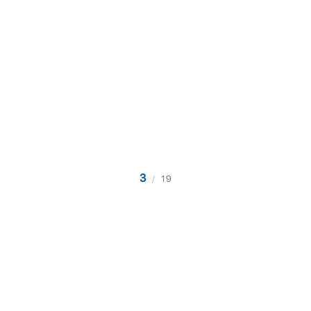
3
/
19