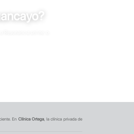
uancayo?
 o Resonancia online, o
ciente. En
Clínica Ortega
, la clínica privada de