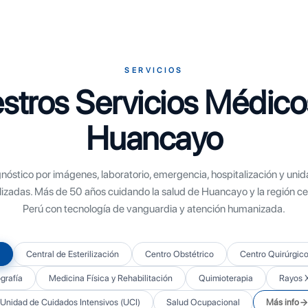
SERVICIOS
stros Servicios Médico
Huancayo
nóstico por imágenes, laboratorio, emergencia, hospitalización y uni
lizadas. Más de 50 años cuidando la salud de Huancayo y la región cen
Perú con tecnología de vanguardia y atención humanizada.
Central de Esterilización
Centro Obstétrico
Centro Quirúrgic
rafía
Medicina Física y Rehabilitación
Quimioterapia
Rayos 
Unidad de Cuidados Intensivos (UCI)
Salud Ocupacional
Más info