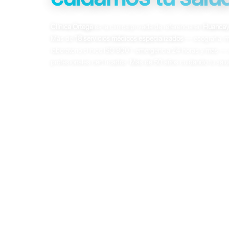
Clínica Ortega
es la clínica privada de referencia en
Huanca
Más de
18 servicios médicos especializados
— ecografía, m
laboratorio clínico ISO 9001, emergencia 24 horas y más — 
profesionales certificados. Más de 50 años cuidando tu salu
Ecografía 4D
Mamografía digital
Tomografía
Resonan
Laboratorio ISO 9001
Emergencia 24h
Consultar por WhatsApp