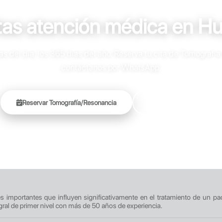
tas atención médica en H
 del día, los 365 días del año. Reserva tu cita de Tomografía
contáctanos por WhatsApp.
Reservar Tomografía/Resonancia
+51 905 451 696
res importantes que influyen significativamente en el tratamiento de un pa
gral de primer nivel con más de 50 años de experiencia.