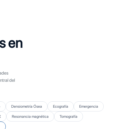
s en
dades
tral del
o
Densiometría Ósea
Ecografía
Emergencia
X
Resonancia magnética
Tomografía