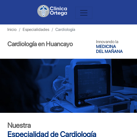
Inicio
Especialidades
Cardiología
Innovando la
Cardiología en Huancayo
MEDICINA
DEL MAÑANA
Nuestra
Especialidad de Cardiología